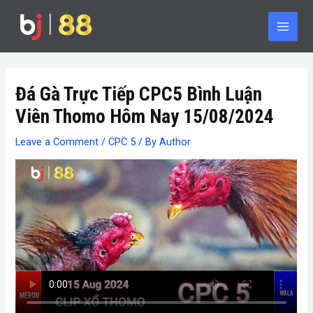
Skip
Post
Main
to
navigation
Men
content
Đá Gà Trực Tiếp CPC5 Bình Luận
Viên Thomo Hôm Nay 15/08/2024
Leave a Comment
/
CPC 5
/ By
Author