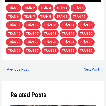
TRẬN 1
TRẬN 2
TRẬN 3
TRẬN 4
TRẬN 5
TRẬN 6
TRẬN 7
TRẬN 8
TRẬN 9
TRẬN 10
TRẬN 11
TRẬN 12
TRẬN 13
TRẬN 14
TRẬN 15
TRẬN 16
TRẬN 17
TRẬN 18
TRẬN 19
TRẬN 20
TRẬN 21
TRẬN 22
TRẬN 23
TRẬN 24
TRẬN 25
TRẬN 26
TRẬN 27
TRẬN 28
TRẬN 29
TRẬN 30
←
Previous Post
Next Post
→
Related Posts