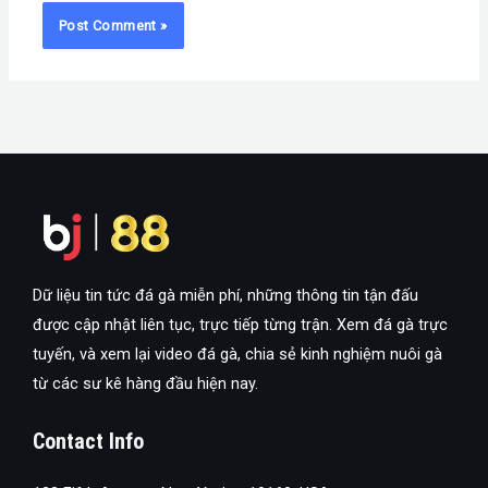
Dữ liệu tin tức đá gà miễn phí, những thông tin tận đấu
được cập nhật liên tục, trực tiếp từng trận. Xem đá gà trực
tuyến, và xem lại video đá gà, chia sẻ kinh nghiệm nuôi gà
từ các sư kê hàng đầu hiện nay.
Contact Info