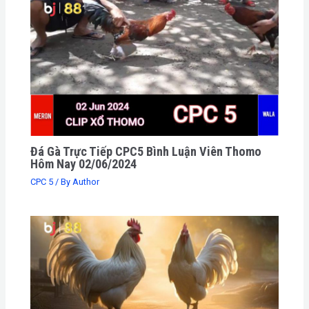
Đá Gà Trực Tiếp CPC5 Bình Luận Viên Thomo
Hôm Nay 02/06/2024
CPC 5
/ By
Author