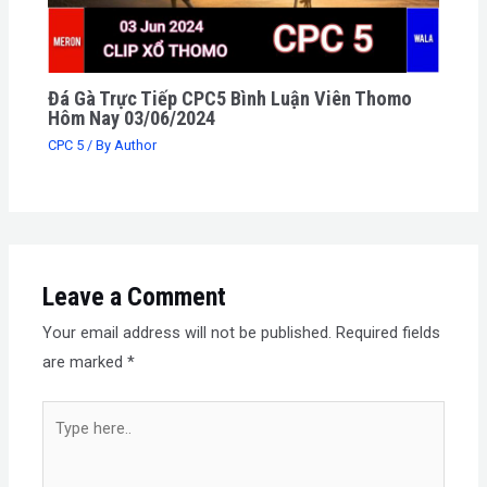
Đá Gà Trực Tiếp CPC5 Bình Luận Viên Thomo
Hôm Nay 03/06/2024
CPC 5
/ By
Author
Leave a Comment
Your email address will not be published.
Required fields
are marked
*
Type
here..