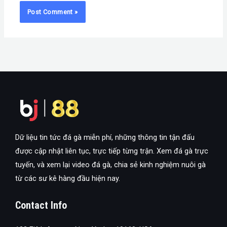
Dữ liệu tin tức đá gà miễn phí, những thông tin tận đấu
được cập nhật liên tục, trực tiếp từng trận. Xem đá gà trực
tuyến, và xem lại video đá gà, chia sẻ kinh nghiệm nuôi gà
từ các sư kê hàng đầu hiện nay.
Contact Info