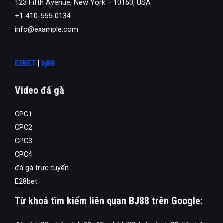
123 Fifth Avenue, New York – 10160, USA
+1-410-555-0134
info@example.com
E2BET
|
bj88
Video đá gà
CPC1
CPC2
CPC3
CPC4
đá gà trực tuyến
E28bet
Từ khoá tìm kiếm liên quan BJ88 trên Google: