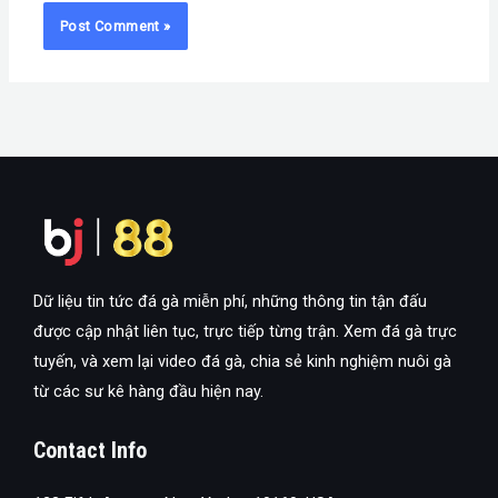
Dữ liệu tin tức đá gà miễn phí, những thông tin tận đấu
được cập nhật liên tục, trực tiếp từng trận. Xem đá gà trực
tuyến, và xem lại video đá gà, chia sẻ kinh nghiệm nuôi gà
từ các sư kê hàng đầu hiện nay.
Contact Info