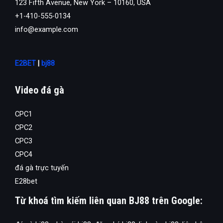
123 Fifth Avenue, New York – 10160, USA
+1-410-555-0134
info@example.com
E2BET
|
bj88
Video đá gà
CPC1
CPC2
CPC3
CPC4
đá gà trực tuyến
E28bet
Từ khoá tìm kiếm liên quan BJ88 trên Google: