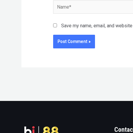
Name*
Save my name, email, and website i
Contac