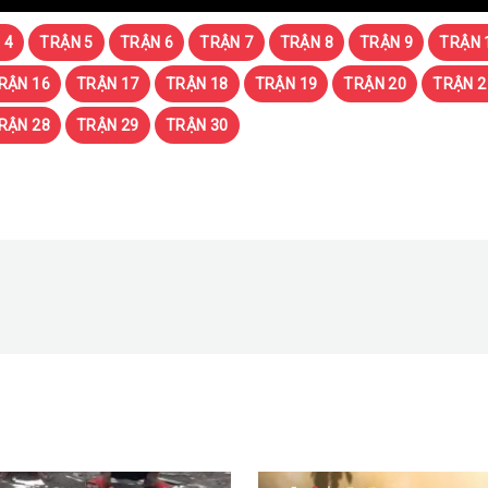
 4
TRẬN 5
TRẬN 6
TRẬN 7
TRẬN 8
TRẬN 9
TRẬN 
RẬN 16
TRẬN 17
TRẬN 18
TRẬN 19
TRẬN 20
TRẬN 2
RẬN 28
TRẬN 29
TRẬN 30