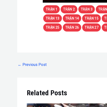
TRẬN 1
TRẬN 2
TRẬN 3
TRẬN
TRẬN 13
TRẬN 14
TRẬN 15
T
TRẬN 25
TRẬN 26
TRẬN 27
T
←
Previous Post
Related Posts