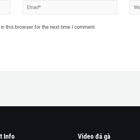
Email*
Webs
n this browser for the next time I comment.
t Info
Video đá gà