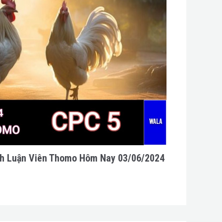
nh Luận Viên Thomo Hôm Nay 03/06/2024