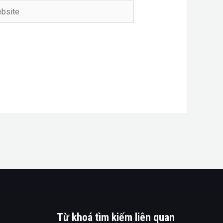
ite
Từ khoá tìm kiếm liên quan