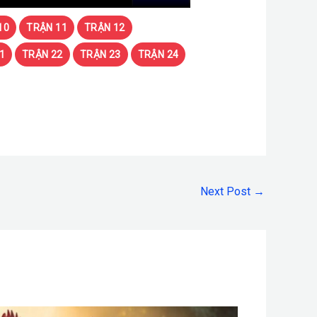
10
TRẬN 11
TRẬN 12
1
TRẬN 22
TRẬN 23
TRẬN 24
Next Post
→