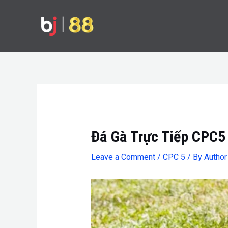
Skip
Post
to
navigation
content
Đá Gà Trực Tiếp CPC5
Leave a Comment
/
CPC 5
/ By
Author