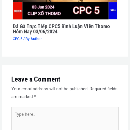
Đá Gà Trực Tiếp CPC5 Bình Luận Viên Thomo
Hôm Nay 03/06/2024
CPC 5
/ By
Author
Leave a Comment
Your email address will not be published.
Required fields
are marked
*
Type
here..