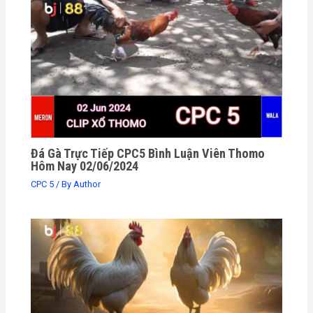
Đá Gà Trực Tiếp CPC5 Bình Luận Viên Thomo
Hôm Nay 02/06/2024
CPC 5
/ By
Author