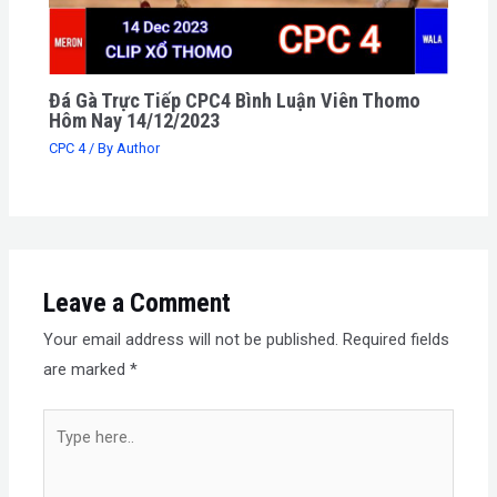
Đá Gà Trực Tiếp CPC4 Bình Luận Viên Thomo
Hôm Nay 14/12/2023
CPC 4
/ By
Author
Leave a Comment
Your email address will not be published.
Required fields
are marked
*
Type
here..