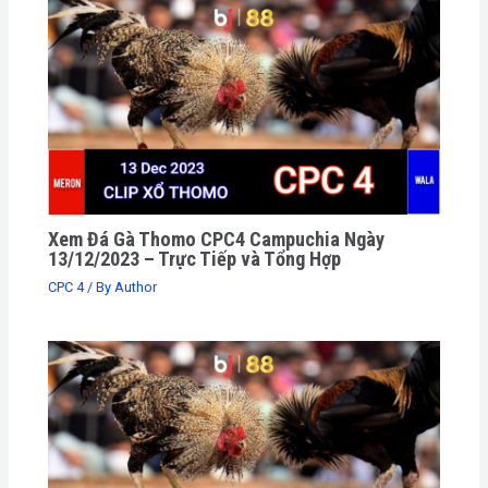
Xem Đá Gà Thomo CPC4 Campuchia Ngày
13/12/2023 – Trực Tiếp và Tổng Hợp
CPC 4
/ By
Author