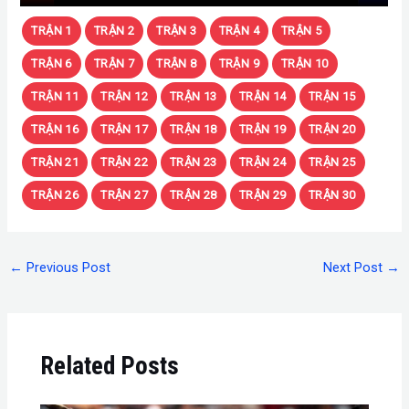
TRẬN 1
TRẬN 2
TRẬN 3
TRẬN 4
TRẬN 5
TRẬN 6
TRẬN 7
TRẬN 8
TRẬN 9
TRẬN 10
TRẬN 11
TRẬN 12
TRẬN 13
TRẬN 14
TRẬN 15
TRẬN 16
TRẬN 17
TRẬN 18
TRẬN 19
TRẬN 20
TRẬN 21
TRẬN 22
TRẬN 23
TRẬN 24
TRẬN 25
TRẬN 26
TRẬN 27
TRẬN 28
TRẬN 29
TRẬN 30
←
Previous Post
Next Post
→
Related Posts