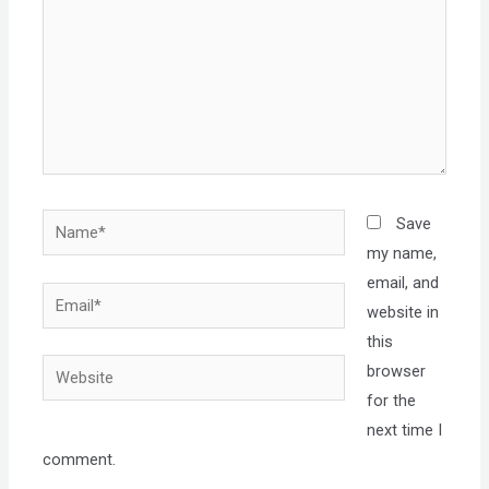
Name*
Save
my name,
email, and
Email*
website in
this
Website
browser
for the
next time I
comment.