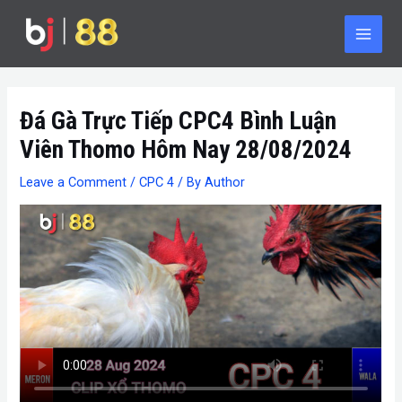
Skip
Post
Main
to
navigation
Men
content
Đá Gà Trực Tiếp CPC4 Bình Luận
Viên Thomo Hôm Nay 28/08/2024
Leave a Comment
/
CPC 4
/ By
Author