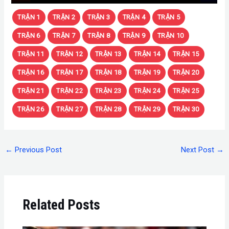
TRẬN 1
TRẬN 2
TRẬN 3
TRẬN 4
TRẬN 5
TRẬN 6
TRẬN 7
TRẬN 8
TRẬN 9
TRẬN 10
TRẬN 11
TRẬN 12
TRẬN 13
TRẬN 14
TRẬN 15
TRẬN 16
TRẬN 17
TRẬN 18
TRẬN 19
TRẬN 20
TRẬN 21
TRẬN 22
TRẬN 23
TRẬN 24
TRẬN 25
TRẬN 26
TRẬN 27
TRẬN 28
TRẬN 29
TRẬN 30
←
Previous Post
Next Post
→
Related Posts