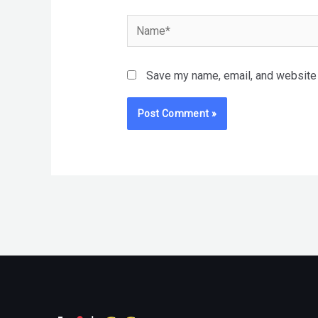
Name*
Save my name, email, and website i