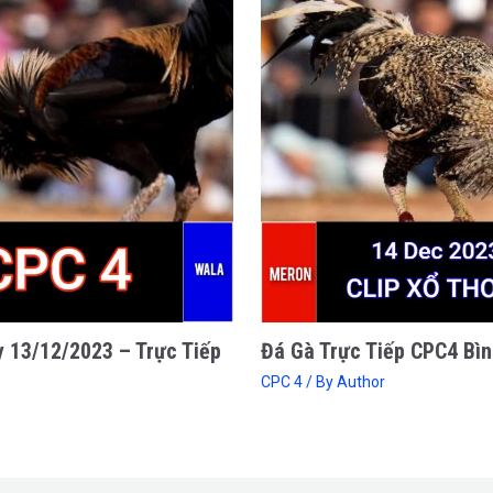
13/12/2023 – Trực Tiếp
Đá Gà Trực Tiếp CPC4 Bì
CPC 4
/ By
Author