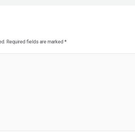
ed.
Required fields are marked
*