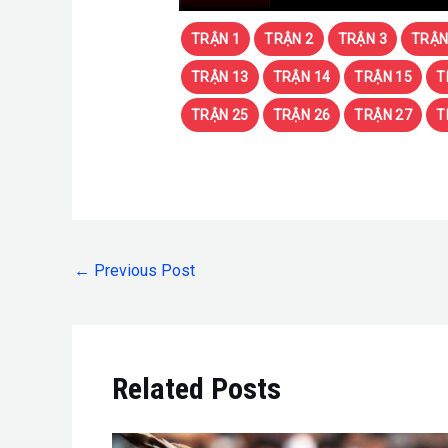
TRẬN 1
TRẬN 2
TRẬN 3
TRẬN
TRẬN 13
TRẬN 14
TRẬN 15
T
TRẬN 25
TRẬN 26
TRẬN 27
T
←
Previous Post
Related Posts