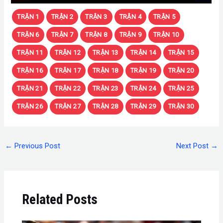
TRẬN 1
TRẬN 2
TRẬN 3
TRẬN 4
TRẬN 5
TRẬN 6
TRẬN 7
TRẬN 8
TRẬN 9
TRẬN 10
TRẬN 11
TRẬN 12
TRẬN 13
TRẬN 14
TRẬN 15
TRẬN 16
TRẬN 17
TRẬN 18
TRẬN 19
TRẬN 20
TRẬN 21
TRẬN 22
TRẬN 23
TRẬN 24
TRẬN 25
TRẬN 26
TRẬN 27
TRẬN 28
TRẬN 29
TRẬN 30
←
Previous Post
Next Post
→
Related Posts