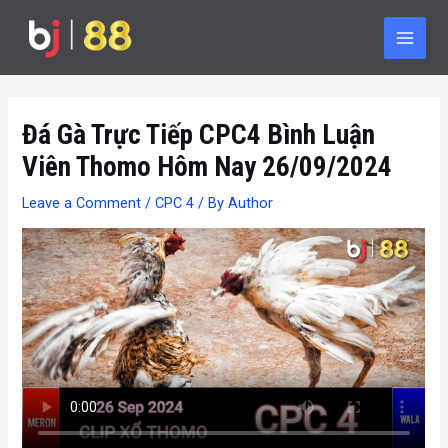
Skip
Post
Main
to
navigation
Men
content
Đá Gà Trực Tiếp CPC4 Bình Luận
Viên Thomo Hôm Nay 26/09/2024
Leave a Comment
/
CPC 4
/ By
Author