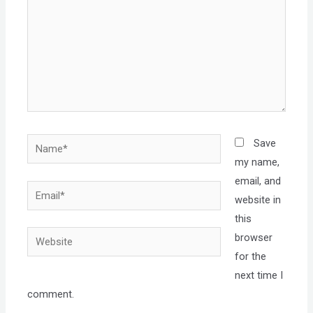
Name*
Save
my name,
email, and
Email*
website in
this
Website
browser
for the
next time I
comment.