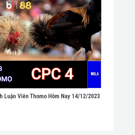
nh Luận Viên Thomo Hôm Nay 14/12/2023