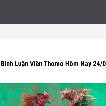
 Bình Luận Viên Thomo Hôm Nay 24/