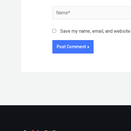
Name*
Save my name, email, and website i