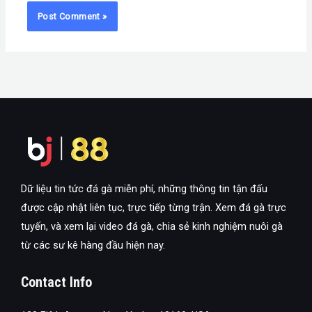
Dữ liệu tin tức đá gà miễn phí, những thông tin tận đấu
được cập nhật liên tục, trực tiếp từng trận. Xem đá gà trực
tuyến, và xem lại video đá gà, chia sẻ kinh nghiệm nuôi gà
từ các sư kê hàng đầu hiện nay.
Contact Info