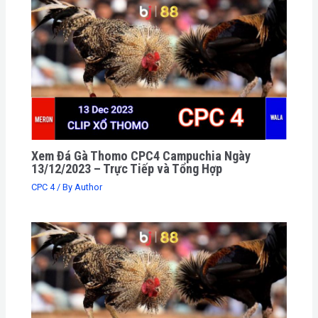
Xem Đá Gà Thomo CPC4 Campuchia Ngày
13/12/2023 – Trực Tiếp và Tổng Hợp
CPC 4
/ By
Author