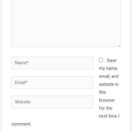
Name*
Save
my name,
email, and
Email*
website in
this
Website
browser
for the
next time I
comment.