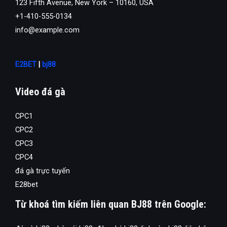
123 Fifth Avenue, New York – 10160, USA
+1-410-555-0134
info@example.com
E2BET
|
bj88
Video đá gà
CPC1
CPC2
CPC3
CPC4
đá gà trực tuyến
E28bet
Từ khoá tìm kiếm liên quan BJ88 trên Google: