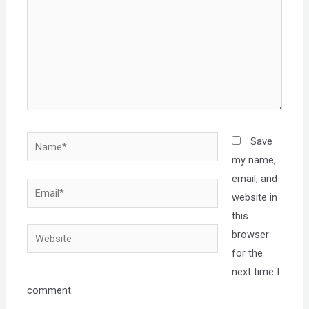
Name*
Save
my name,
email, and
Email*
website in
this
Website
browser
for the
next time I
comment.