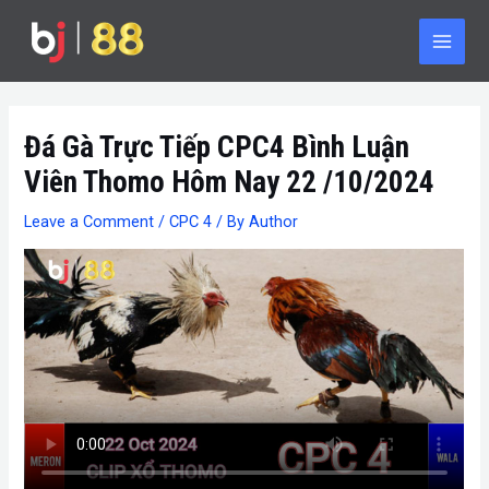
Skip
Post
Main
to
navigation
Men
content
Đá Gà Trực Tiếp CPC4 Bình Luận
Viên Thomo Hôm Nay 22 /10/2024
Leave a Comment
/
CPC 4
/ By
Author