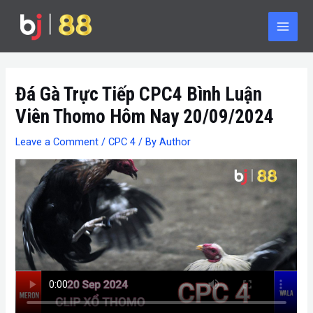
Skip
Post
Main
to
navigation
Men
content
Đá Gà Trực Tiếp CPC4 Bình Luận
Viên Thomo Hôm Nay 20/09/2024
Leave a Comment
/
CPC 4
/ By
Author