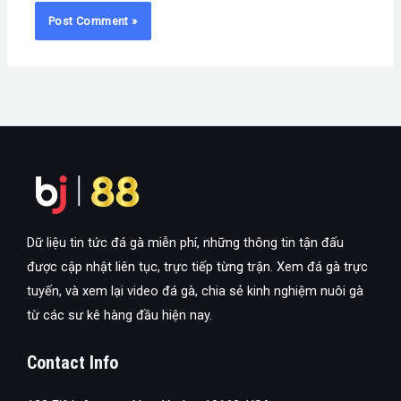
Dữ liệu tin tức đá gà miễn phí, những thông tin tận đấu
được cập nhật liên tục, trực tiếp từng trận. Xem đá gà trực
tuyến, và xem lại video đá gà, chia sẻ kinh nghiệm nuôi gà
từ các sư kê hàng đầu hiện nay.
Contact Info