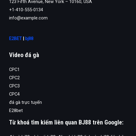
123 Fifth Avenue, New York – 10160, USA
+1-410-555-0134
info@example.com
E2BET
|
bj88
Video đá gà
CPC1
CPC2
CPC3
CPC4
đá gà trực tuyến
E28bet
Từ khoá tìm kiếm liên quan BJ88 trên Google: