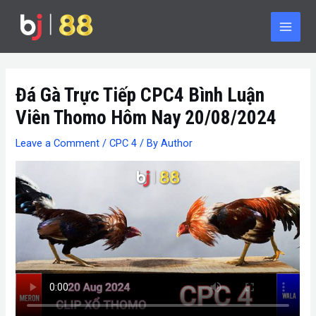
Skip
Post
Main
to
navigation
Men
content
Đá Gà Trực Tiếp CPC4 Bình Luận
Viên Thomo Hôm Nay 20/08/2024
Leave a Comment
/
CPC 4
/ By
Author