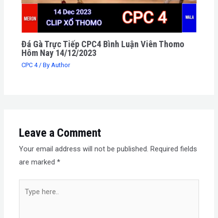
Đá Gà Trực Tiếp CPC4 Bình Luận Viên Thomo
Hôm Nay 14/12/2023
CPC 4
/ By
Author
Leave a Comment
Your email address will not be published.
Required fields
are marked
*
Type
here..