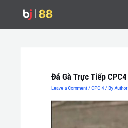
Skip
Post
to
navigation
content
Đá Gà Trực Tiếp CPC4
Leave a Comment
/
CPC 4
/ By
Author