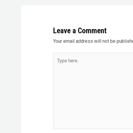
Leave a Comment
Your email address will not be publish
Type
here..