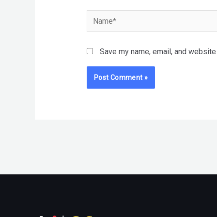
Name*
Save my name, email, and website i