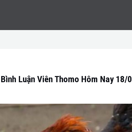
 Bình Luận Viên Thomo Hôm Nay 18/