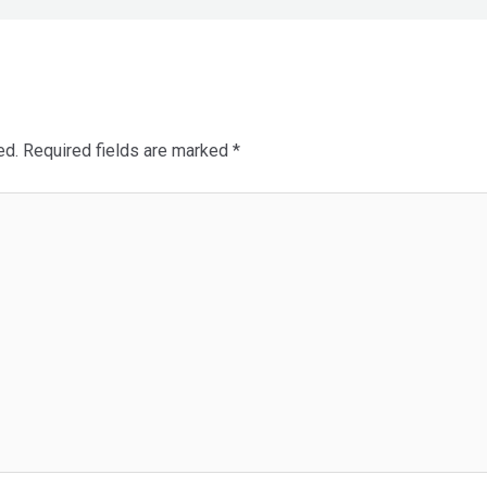
ed.
Required fields are marked
*