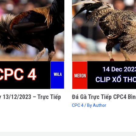
13/12/2023 – Trực Tiếp
Đá Gà Trực Tiếp CPC4 Bì
CPC 4
/ By
Author