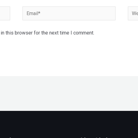
Email*
Webs
n this browser for the next time I comment.