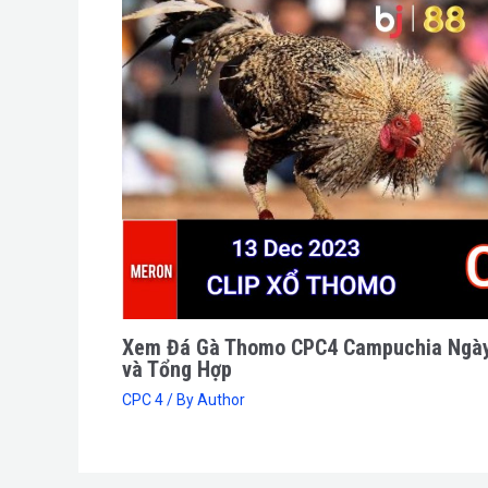
Xem Đá Gà Thomo CPC4 Campuchia Ngày 
và Tổng Hợp
CPC 4
/ By
Author