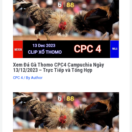
Xem Đá Gà Thomo CPC4 Campuchia Ngày
13/12/2023 – Trực Tiếp và Tổng Hợp
CPC 4
/ By
Author