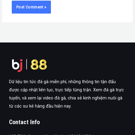
Dữ liệu tin tức đá gà miễn phí, những thông tin tận đấu
được cập nhật liên tục, trực tiếp từng trận. Xem đá gà trực
tuyến, và xem lại video đá gà, chia sẻ kinh nghiệm nuôi gà
từ các sư kê hàng đầu hiện nay.
Contact Info