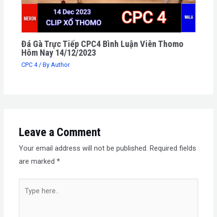
Đá Gà Trực Tiếp CPC4 Bình Luận Viên Thomo
Hôm Nay 14/12/2023
CPC 4
/ By
Author
Leave a Comment
Your email address will not be published.
Required fields
are marked
*
Type
here..