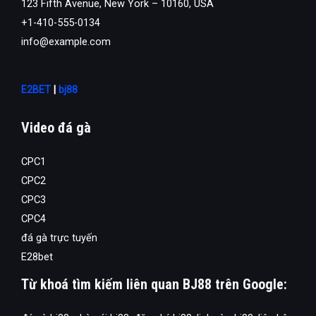
123 Fifth Avenue, New York – 10160, USA
+1-410-555-0134
info@example.com
E2BET
|
bj88
Video đá gà
CPC1
CPC2
CPC3
CPC4
đá gà trực tuyến
E28bet
Từ khoá tìm kiếm liên quan BJ88 trên Google: