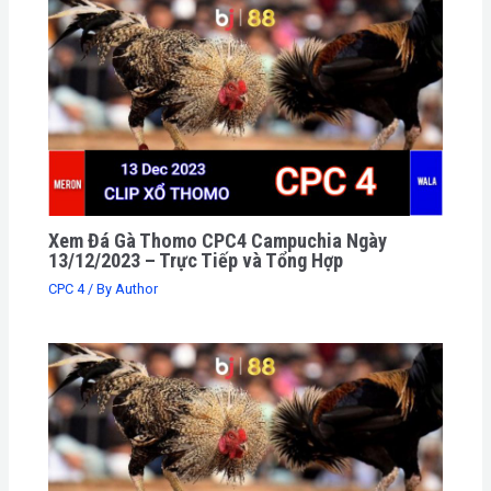
Xem Đá Gà Thomo CPC4 Campuchia Ngày
13/12/2023 – Trực Tiếp và Tổng Hợp
CPC 4
/ By
Author