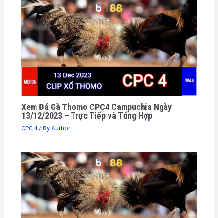
Xem Đá Gà Thomo CPC4 Campuchia Ngày
13/12/2023 – Trực Tiếp và Tổng Hợp
CPC 4
/ By
Author