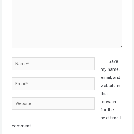
Name*
Save
my name,
email, and
Email*
website in
this
Website
browser
for the
next time I
comment.