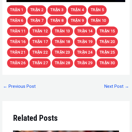
TRẬN 1
TRẬN 2
TRẬN 3
TRẬN 4
TRẬN 5
TRẬN 6
TRẬN 7
TRẬN 8
TRẬN 9
TRẬN 10
TRẬN 11
TRẬN 12
TRẬN 13
TRẬN 14
TRẬN 15
TRẬN 16
TRẬN 17
TRẬN 18
TRẬN 19
TRẬN 20
TRẬN 21
TRẬN 22
TRẬN 23
TRẬN 24
TRẬN 25
TRẬN 26
TRẬN 27
TRẬN 28
TRẬN 29
TRẬN 30
←
Previous Post
Next Post
→
Related Posts