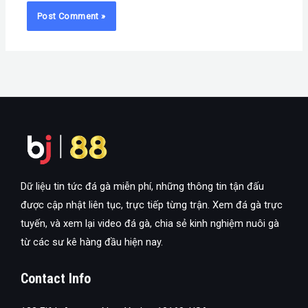
Dữ liệu tin tức đá gà miễn phí, những thông tin tận đấu
được cập nhật liên tục, trực tiếp từng trận. Xem đá gà trực
tuyến, và xem lại video đá gà, chia sẻ kinh nghiệm nuôi gà
từ các sư kê hàng đầu hiện nay.
Contact Info