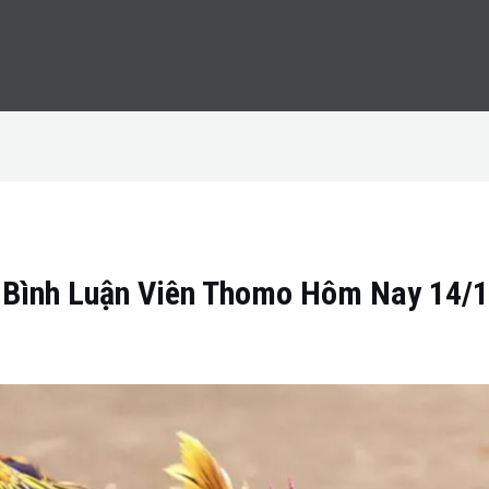
 Bình Luận Viên Thomo Hôm Nay 14/