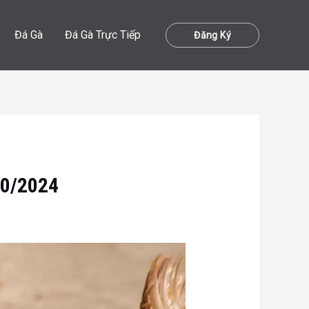
Đá Gà
Đá Gà Trực Tiếp
Đăng Ký
10/2024