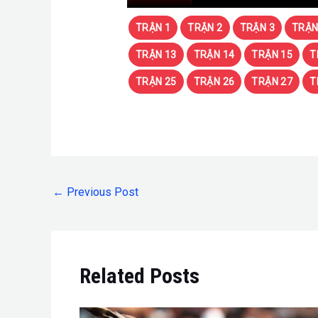
TRẬN 1
TRẬN 2
TRẬN 3
TRẬN
TRẬN 13
TRẬN 14
TRẬN 15
T
TRẬN 25
TRẬN 26
TRẬN 27
T
←
Previous Post
Related Posts