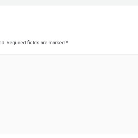
ed.
Required fields are marked
*