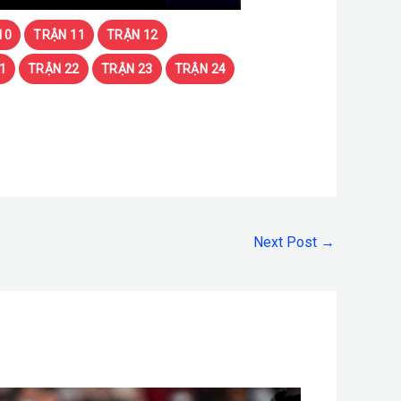
10
TRẬN 11
TRẬN 12
1
TRẬN 22
TRẬN 23
TRẬN 24
Next Post
→