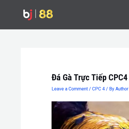
Skip
Post
to
navigation
content
Đá Gà Trực Tiếp CPC4
Leave a Comment
/
CPC 4
/ By
Author