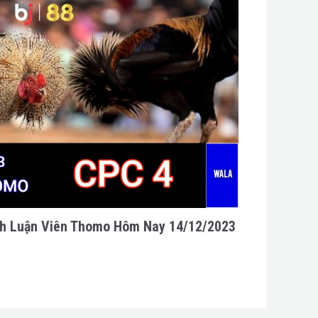
nh Luận Viên Thomo Hôm Nay 14/12/2023