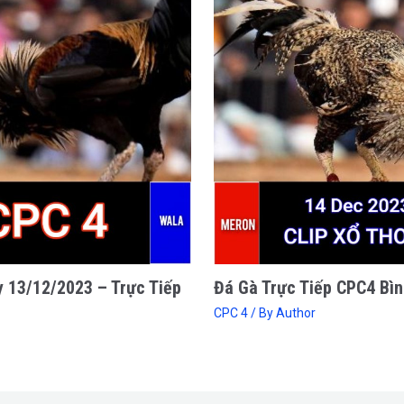
13/12/2023 – Trực Tiếp
Đá Gà Trực Tiếp CPC4 Bì
CPC 4
/ By
Author