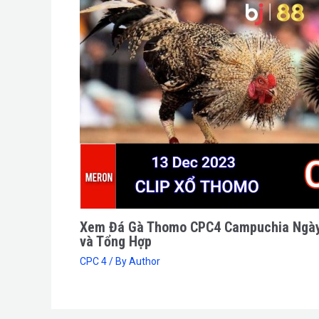
Xem Đá Gà Thomo CPC4 Campuchia Ngày 
và Tổng Hợp
CPC 4
/ By
Author