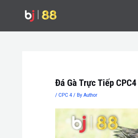
Skip
Post
to
navigation
content
Đá Gà Trực Tiếp CPC4
/
CPC 4
/ By
Author