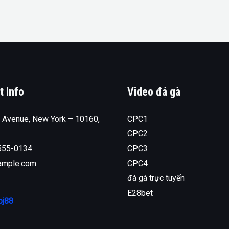
t Info
Video đá gà
h Avenue, New York – 10160,
CPC1
CPC2
555-0134
CPC3
ample.com
CPC4
đá gà trực tuyến
E28bet
bj88