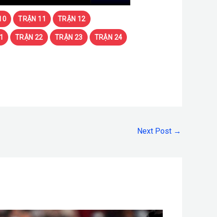
10
TRẬN 11
TRẬN 12
1
TRẬN 22
TRẬN 23
TRẬN 24
Next Post
→