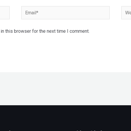
Email*
Webs
n this browser for the next time I comment.