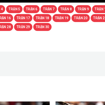
 4
TRẬN 5
TRẬN 6
TRẬN 7
TRẬN 8
TRẬN 9
TRẬN 
RẬN 16
TRẬN 17
TRẬN 18
TRẬN 19
TRẬN 20
TRẬN 2
RẬN 28
TRẬN 29
TRẬN 30