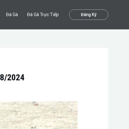
Đá Gà
Đá Gà Trực Tiếp
Đăng Ký
08/2024