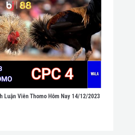
nh Luận Viên Thomo Hôm Nay 14/12/2023