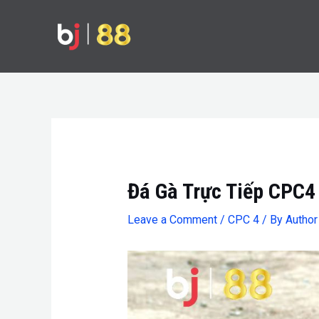
Skip
Post
to
navigation
content
Đá Gà Trực Tiếp CPC4
Leave a Comment
/
CPC 4
/ By
Author