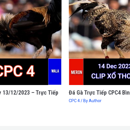
13/12/2023 – Trực Tiếp
Đá Gà Trực Tiếp CPC4 Bì
CPC 4
/ By
Author