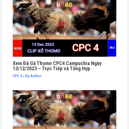
Xem Đá Gà Thomo CPC4 Campuchia Ngày
13/12/2023 – Trực Tiếp và Tổng Hợp
CPC 4
/ By
Author