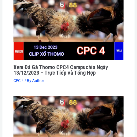
Xem Đá Gà Thomo CPC4 Campuchia Ngày
13/12/2023 – Trực Tiếp và Tổng Hợp
CPC 4
/ By
Author