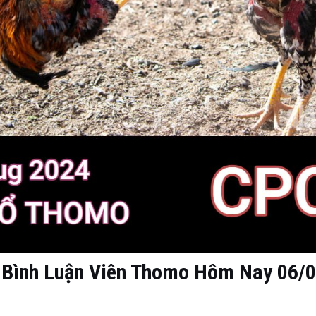
 Bình Luận Viên Thomo Hôm Nay 06/