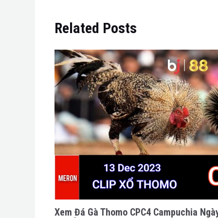
Related Posts
Xem Đá Gà Thomo CPC4 Campuchia Ngày 