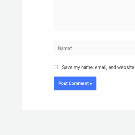
Name*
Save my name, email, and website i