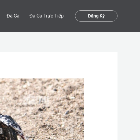
Đá Gà
Đá Gà Trực Tiếp
Đăng Ký