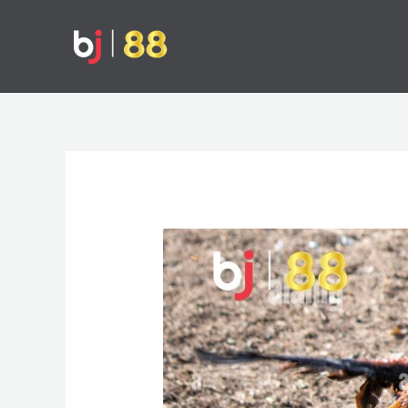
Skip
Post
to
navigation
content