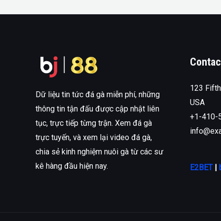
Contac
123 Fift
Dữ liệu tin tức đá gà miễn phí, những
USA
thông tin tận đấu được cập nhật liên
+1-410-
tục, trực tiếp từng trận. Xem đá gà
info@ex
trực tuyến, và xem lại video đá gà,
chia sẻ kinh nghiệm nuôi gà từ các sư
kê hàng đầu hiện nay.
E2BET
|