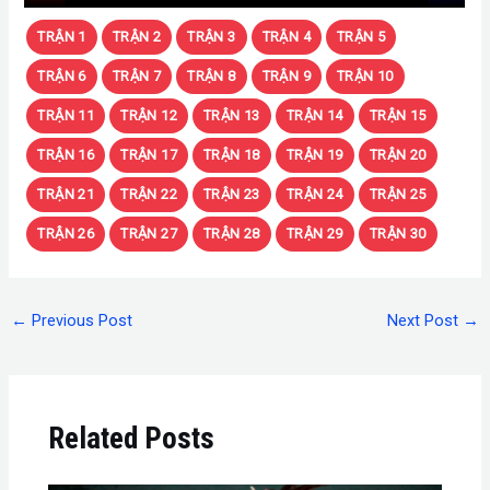
TRẬN 1
TRẬN 2
TRẬN 3
TRẬN 4
TRẬN 5
TRẬN 6
TRẬN 7
TRẬN 8
TRẬN 9
TRẬN 10
TRẬN 11
TRẬN 12
TRẬN 13
TRẬN 14
TRẬN 15
TRẬN 16
TRẬN 17
TRẬN 18
TRẬN 19
TRẬN 20
TRẬN 21
TRẬN 22
TRẬN 23
TRẬN 24
TRẬN 25
TRẬN 26
TRẬN 27
TRẬN 28
TRẬN 29
TRẬN 30
←
Previous Post
Next Post
→
Related Posts