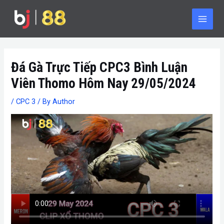
Skip
Post
Main
to
navigation
Men
content
Đá Gà Trực Tiếp CPC3 Bình Luận
Viên Thomo Hôm Nay 29/05/2024
/
CPC 3
/ By
Author