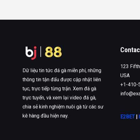
Contac
123 Fift
Dữ liệu tin tức đá gà miễn phí, những
USA
thông tin tận đấu được cập nhật liên
+1-410-
tục, trực tiếp từng trận. Xem đá gà
info@ex
trực tuyến, và xem lại video đá gà,
chia sẻ kinh nghiệm nuôi gà từ các sư
kê hàng đầu hiện nay.
E2BET
|