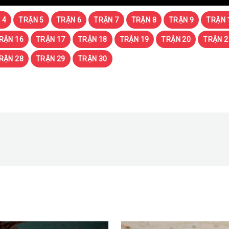
 4
TRẬN 5
TRẬN 6
TRẬN 7
TRẬN 8
TRẬN 9
TRẬN 
RẬN 16
TRẬN 17
TRẬN 18
TRẬN 19
TRẬN 20
TRẬN 2
RẬN 28
TRẬN 29
TRẬN 30