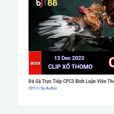
Đá Gà Trực Tiếp CPC3 Bình Luận Viên T
CPC 3
/ By
Author