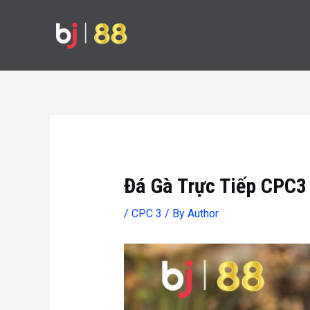
Skip
Post
to
navigation
content
Đá Gà Trực Tiếp CPC3
/
CPC 3
/ By
Author