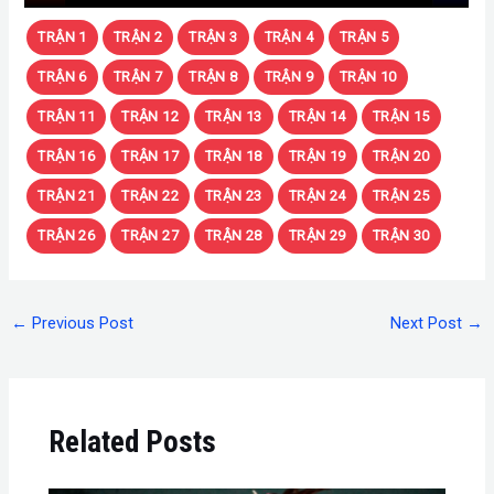
TRẬN 1
TRẬN 2
TRẬN 3
TRẬN 4
TRẬN 5
TRẬN 6
TRẬN 7
TRẬN 8
TRẬN 9
TRẬN 10
TRẬN 11
TRẬN 12
TRẬN 13
TRẬN 14
TRẬN 15
TRẬN 16
TRẬN 17
TRẬN 18
TRẬN 19
TRẬN 20
TRẬN 21
TRẬN 22
TRẬN 23
TRẬN 24
TRẬN 25
TRẬN 26
TRẬN 27
TRẬN 28
TRẬN 29
TRẬN 30
←
Previous Post
Next Post
→
Related Posts