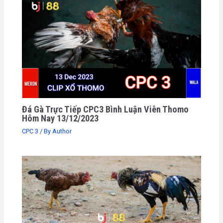
Đá Gà Trực Tiếp CPC3 Bình Luận Viên Thomo
Hôm Nay 13/12/2023
CPC 3
/ By
Author