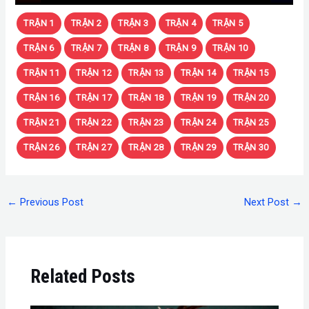
TRẬN 1
TRẬN 2
TRẬN 3
TRẬN 4
TRẬN 5
TRẬN 6
TRẬN 7
TRẬN 8
TRẬN 9
TRẬN 10
TRẬN 11
TRẬN 12
TRẬN 13
TRẬN 14
TRẬN 15
TRẬN 16
TRẬN 17
TRẬN 18
TRẬN 19
TRẬN 20
TRẬN 21
TRẬN 22
TRẬN 23
TRẬN 24
TRẬN 25
TRẬN 26
TRẬN 27
TRẬN 28
TRẬN 29
TRẬN 30
←
Previous Post
Next Post
→
Related Posts