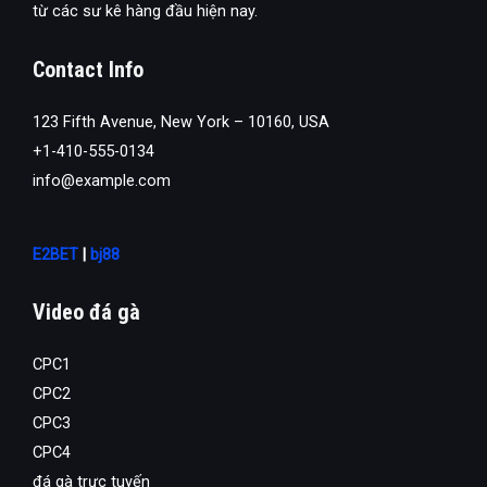
từ các sư kê hàng đầu hiện nay.
Contact Info
123 Fifth Avenue, New York – 10160, USA
+1-410-555-0134
info@example.com
E2BET
|
bj88
Video đá gà
CPC1
CPC2
CPC3
CPC4
đá gà trực tuyến