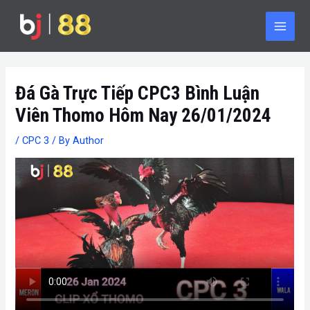
Skip
Post
Main
to
navigation
Men
content
Đá Gà Trực Tiếp CPC3 Bình Luận
Viên Thomo Hôm Nay 26/01/2024
/
CPC 3
/ By
Author