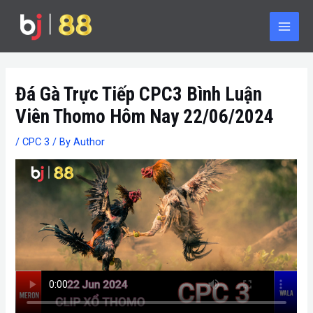
Skip
Post
Main
to
navigation
Men
content
Đá Gà Trực Tiếp CPC3 Bình Luận
Viên Thomo Hôm Nay 22/06/2024
/
CPC 3
/ By
Author