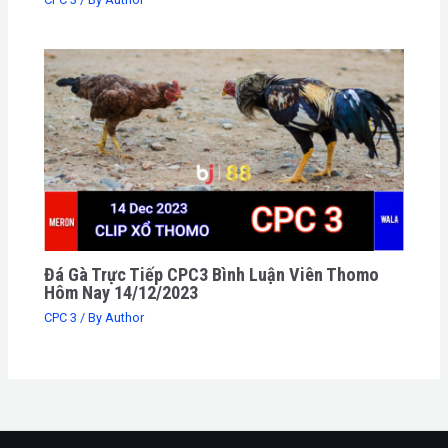
Đá Gà Trực Tiếp CPC3 Bình Luận Viên Thomo
Hôm Nay 14/12/2023
CPC 3
/ By
Author