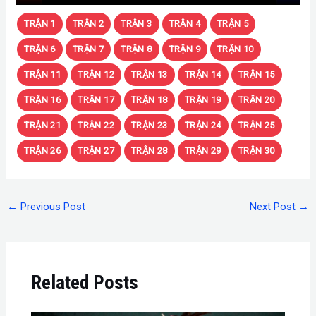
TRẬN 1
TRẬN 2
TRẬN 3
TRẬN 4
TRẬN 5
TRẬN 6
TRẬN 7
TRẬN 8
TRẬN 9
TRẬN 10
TRẬN 11
TRẬN 12
TRẬN 13
TRẬN 14
TRẬN 15
TRẬN 16
TRẬN 17
TRẬN 18
TRẬN 19
TRẬN 20
TRẬN 21
TRẬN 22
TRẬN 23
TRẬN 24
TRẬN 25
TRẬN 26
TRẬN 27
TRẬN 28
TRẬN 29
TRẬN 30
←
Previous Post
Next Post
→
Related Posts