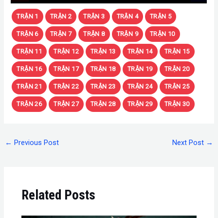
TRẬN 1
TRẬN 2
TRẬN 3
TRẬN 4
TRẬN 5
TRẬN 6
TRẬN 7
TRẬN 8
TRẬN 9
TRẬN 10
TRẬN 11
TRẬN 12
TRẬN 13
TRẬN 14
TRẬN 15
TRẬN 16
TRẬN 17
TRẬN 18
TRẬN 19
TRẬN 20
TRẬN 21
TRẬN 22
TRẬN 23
TRẬN 24
TRẬN 25
TRẬN 26
TRẬN 27
TRẬN 28
TRẬN 29
TRẬN 30
←
Previous Post
Next Post
→
Related Posts