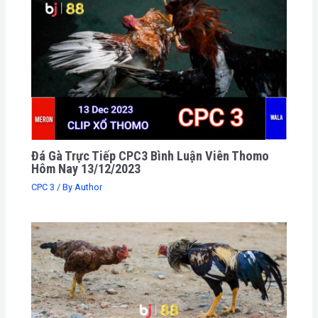
Đá Gà Trực Tiếp CPC3 Bình Luận Viên Thomo
Hôm Nay 13/12/2023
CPC 3
/ By
Author