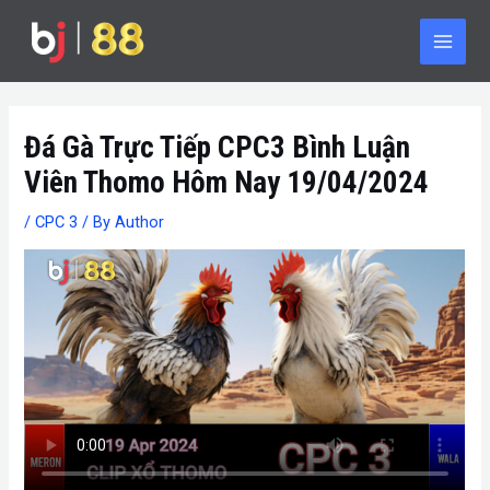
Skip
Post
Main
to
navigation
Men
content
Đá Gà Trực Tiếp CPC3 Bình Luận
Viên Thomo Hôm Nay 19/04/2024
/
CPC 3
/ By
Author