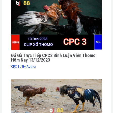
Đá Gà Trực Tiếp CPC3 Bình Luận Viên Thomo
Hôm Nay 13/12/2023
CPC 3
/ By
Author