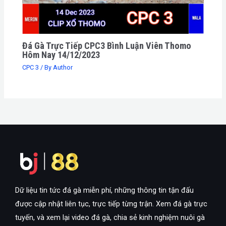
Đá Gà Trực Tiếp CPC3 Bình Luận Viên Thomo
Hôm Nay 14/12/2023
CPC 3
/ By
Author
Dữ liệu tin tức đá gà miễn phí, những thông tin tận đấu
được cập nhật liên tục, trực tiếp từng trận. Xem đá gà trực
tuyến, và xem lại video đá gà, chia sẻ kinh nghiệm nuôi gà