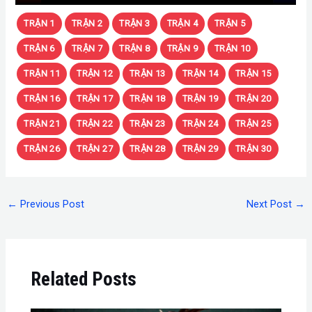
TRẬN 1
TRẬN 2
TRẬN 3
TRẬN 4
TRẬN 5
TRẬN 6
TRẬN 7
TRẬN 8
TRẬN 9
TRẬN 10
TRẬN 11
TRẬN 12
TRẬN 13
TRẬN 14
TRẬN 15
TRẬN 16
TRẬN 17
TRẬN 18
TRẬN 19
TRẬN 20
TRẬN 21
TRẬN 22
TRẬN 23
TRẬN 24
TRẬN 25
TRẬN 26
TRẬN 27
TRẬN 28
TRẬN 29
TRẬN 30
←
Previous Post
Next Post
→
Related Posts