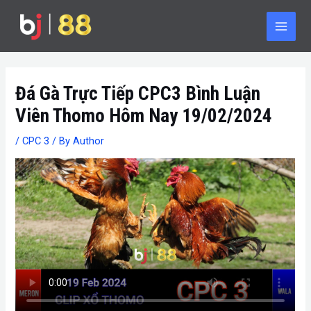
Skip
Post
Main
to
navigation
Men
content
Đá Gà Trực Tiếp CPC3 Bình Luận
Viên Thomo Hôm Nay 19/02/2024
/
CPC 3
/ By
Author