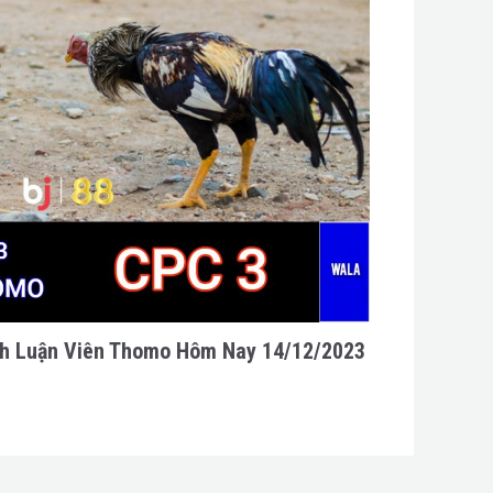
nh Luận Viên Thomo Hôm Nay 14/12/2023