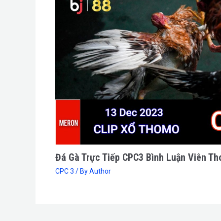
Đá Gà Trực Tiếp CPC3 Bình Luận Viên T
CPC 3
/ By
Author