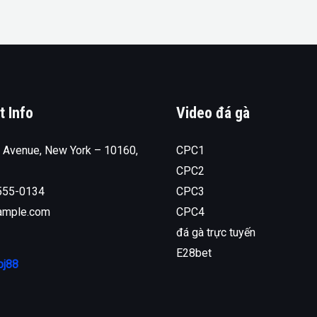
t Info
Video đá gà
h Avenue, New York – 10160,
CPC1
CPC2
555-0134
CPC3
ample.com
CPC4
đá gà trực tuyến
E28bet
bj88