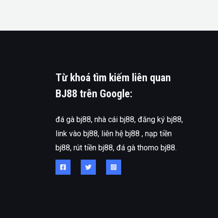
Từ khoá tìm kiếm liên quan
BJ88 trên Google:
đá gà bj88, nhà cái bj88, đăng ký bj88,
link vào bj88, liên hệ bj88 , nạp tiền
bj88, rút tiền bj88, đá gà thomo bj88.