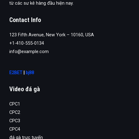
từ các sư kê hàng đầu hiện nay.
Contact Info
123 Fifth Avenue, New York – 10160, USA
+1-410-555-0134
info@example.com
E2BET
|
bj88
Video đá gà
CPC1
CPC2
CPC3
CPC4
đá gà trực tuyến