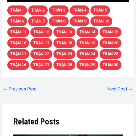
TRẬN 1
TRẬN 2
TRẬN 3
TRẬN 4
TRẬN 5
TRẬN 6
TRẬN 7
TRẬN 8
TRẬN 9
TRẬN 10
TRẬN 11
TRẬN 12
TRẬN 13
TRẬN 14
TRẬN 15
TRẬN 16
TRẬN 17
TRẬN 18
TRẬN 19
TRẬN 20
TRẬN 21
TRẬN 22
TRẬN 23
TRẬN 24
TRẬN 25
TRẬN 26
TRẬN 27
TRẬN 28
TRẬN 29
TRẬN 30
←
Previous Post
Next Post
→
Related Posts