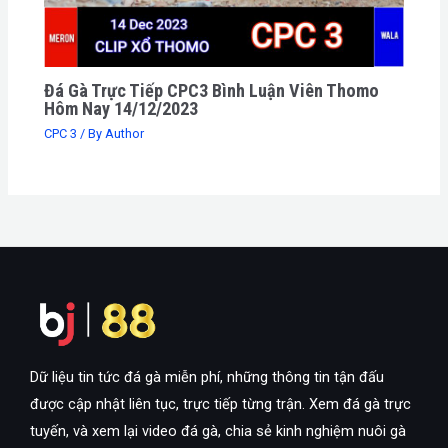
Đá Gà Trực Tiếp CPC3 Bình Luận Viên Thomo
Hôm Nay 14/12/2023
CPC 3
/ By
Author
Dữ liệu tin tức đá gà miễn phí, những thông tin tận đấu
được cập nhật liên tục, trực tiếp từng trận. Xem đá gà trực
tuyến, và xem lại video đá gà, chia sẻ kinh nghiệm nuôi gà