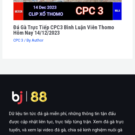
Đá Gà Trực Tiếp CPC3 Bình Luận Viên Thomo
Hôm Nay 14/12/2023
CPC 3
/ By
Author
Dữ liệu tin tức đá gà miễn phí, những thông tin tận đấu
được cập nhật liên tục, trực tiếp từng trận. Xem đá gà trực
tuyến, và xem lại video đá gà, chia sẻ kinh nghiệm nuôi gà