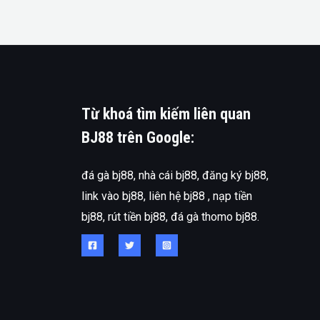
Từ khoá tìm kiếm liên quan
BJ88 trên Google:
đá gà bj88, nhà cái bj88, đăng ký bj88,
link vào bj88, liên hệ bj88 , nạp tiền
bj88, rút tiền bj88, đá gà thomo bj88.