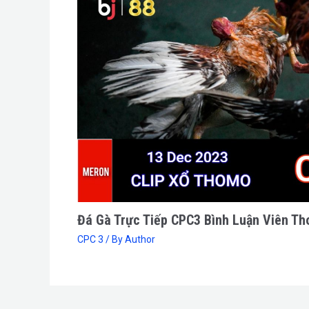
Đá Gà Trực Tiếp CPC3 Bình Luận Viên T
CPC 3
/ By
Author