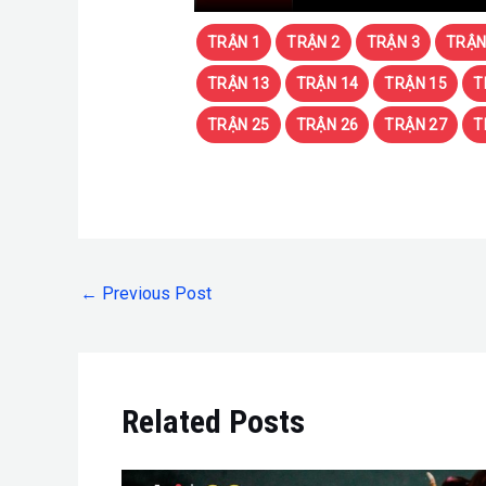
TRẬN 1
TRẬN 2
TRẬN 3
TRẬN
TRẬN 13
TRẬN 14
TRẬN 15
T
TRẬN 25
TRẬN 26
TRẬN 27
T
←
Previous Post
Related Posts