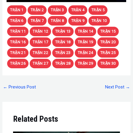
TRẬN 1
TRẬN 2
TRẬN 3
TRẬN 4
TRẬN 5
TRẬN 6
TRẬN 7
TRẬN 8
TRẬN 9
TRẬN 10
TRẬN 11
TRẬN 12
TRẬN 13
TRẬN 14
TRẬN 15
TRẬN 16
TRẬN 17
TRẬN 18
TRẬN 19
TRẬN 20
TRẬN 21
TRẬN 22
TRẬN 23
TRẬN 24
TRẬN 25
TRẬN 26
TRẬN 27
TRẬN 28
TRẬN 29
TRẬN 30
←
Previous Post
Next Post
→
Related Posts