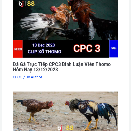
Đá Gà Trực Tiếp CPC3 Bình Luận Viên Thomo
Hôm Nay 13/12/2023
CPC 3
/ By
Author