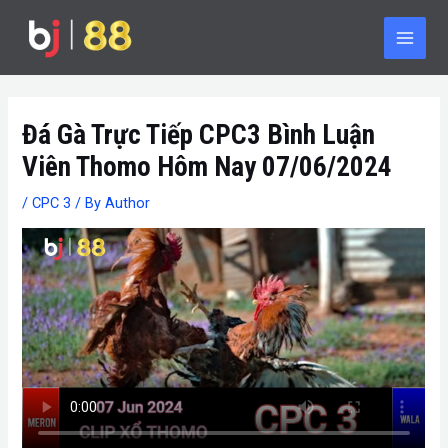
Skip
Post
Main
to
navigation
Men
content
Đá Gà Trực Tiếp CPC3 Bình Luận
Viên Thomo Hôm Nay 07/06/2024
/
CPC 3
/ By
Author