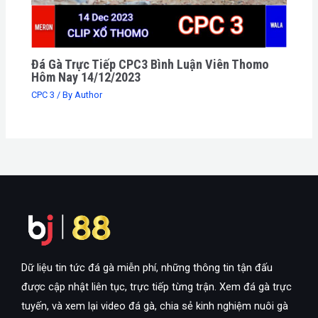
Đá Gà Trực Tiếp CPC3 Bình Luận Viên Thomo
Hôm Nay 14/12/2023
CPC 3
/ By
Author
Dữ liệu tin tức đá gà miễn phí, những thông tin tận đấu
được cập nhật liên tục, trực tiếp từng trận. Xem đá gà trực
tuyến, và xem lại video đá gà, chia sẻ kinh nghiệm nuôi gà