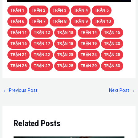
TRẬN 1
TRẬN 2
TRẬN 3
TRẬN 4
TRẬN 5
TRẬN 6
TRẬN 7
TRẬN 8
TRẬN 9
TRẬN 10
TRẬN 11
TRẬN 12
TRẬN 13
TRẬN 14
TRẬN 15
TRẬN 16
TRẬN 17
TRẬN 18
TRẬN 19
TRẬN 20
TRẬN 21
TRẬN 22
TRẬN 23
TRẬN 24
TRẬN 25
TRẬN 26
TRẬN 27
TRẬN 28
TRẬN 29
TRẬN 30
←
Previous Post
Next Post
→
Related Posts