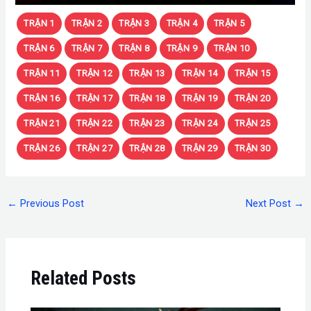
TRẬN 1
TRẬN 2
TRẬN 3
TRẬN 4
TRẬN 5
TRẬN 6
TRẬN 7
TRẬN 8
TRẬN 9
TRẬN 10
TRẬN 11
TRẬN 12
TRẬN 13
TRẬN 14
TRẬN 15
TRẬN 16
TRẬN 17
TRẬN 18
TRẬN 19
TRẬN 20
TRẬN 21
TRẬN 22
TRẬN 23
TRẬN 24
TRẬN 25
TRẬN 26
TRẬN 27
TRẬN 28
TRẬN 29
TRẬN 30
←
Previous Post
Next Post
→
Related Posts