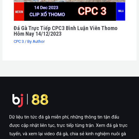
Đá Gà Trực Tiếp CPC3 Bình Luận Viên Thomo
Hôm Nay 14/12/2023
CPC 3
/ By
Author
Dữ liệu tin tức đá gà miễn phí, những thông tin tận đấu
được cập nhật liên tục, trực tiếp từng trận. Xem đá gà trực
tuyến, và xem lại video đá gà, chia sẻ kinh nghiệm nuôi gà