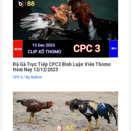
Đá Gà Trực Tiếp CPC3 Bình Luận Viên Thomo
Hôm Nay 13/12/2023
CPC 3
/ By
Author