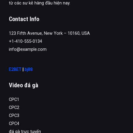
từ các sư kê hàng đầu hiện nay.
Contact Info
123 Fifth Avenue, New York – 10160, USA
+1-410-555-0134
info@example.com
E2BET
|
bj88
Video đá gà
CPC1
CPC2
CPC3
CPC4
đá gà trực tuyến