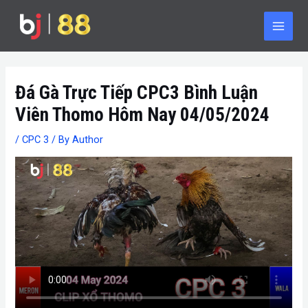
Skip
Post
Main
to
navigation
Men
content
Đá Gà Trực Tiếp CPC3 Bình Luận
Viên Thomo Hôm Nay 04/05/2024
/
CPC 3
/ By
Author