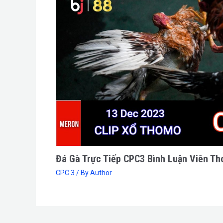
Đá Gà Trực Tiếp CPC3 Bình Luận Viên T
CPC 3
/ By
Author