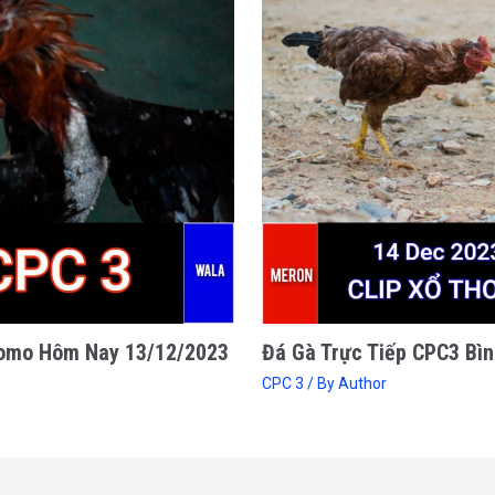
homo Hôm Nay 13/12/2023
Đá Gà Trực Tiếp CPC3 Bì
CPC 3
/ By
Author