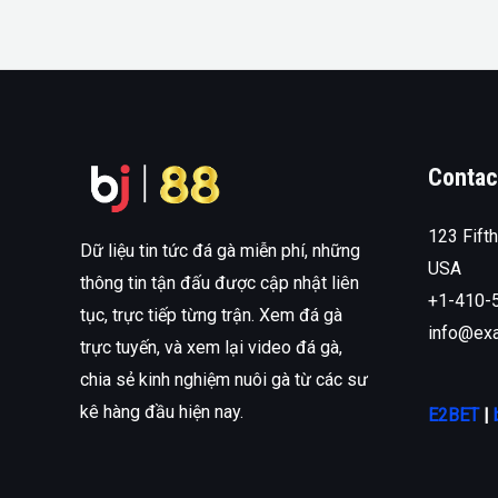
Contac
123 Fift
Dữ liệu tin tức đá gà miễn phí, những
USA
thông tin tận đấu được cập nhật liên
+1-410-
tục, trực tiếp từng trận. Xem đá gà
info@ex
trực tuyến, và xem lại video đá gà,
chia sẻ kinh nghiệm nuôi gà từ các sư
kê hàng đầu hiện nay.
E2BET
|