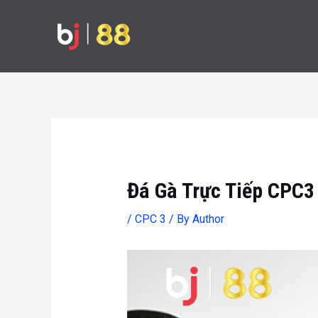
Skip
Post
to
navigation
content
Đá Gà Trực Tiếp CPC3
/
CPC 3
/ By
Author