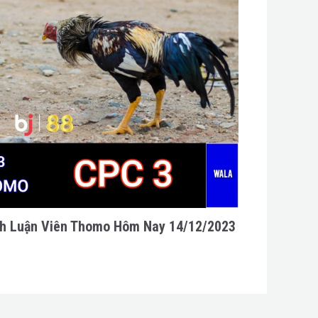
nh Luận Viên Thomo Hôm Nay 14/12/2023