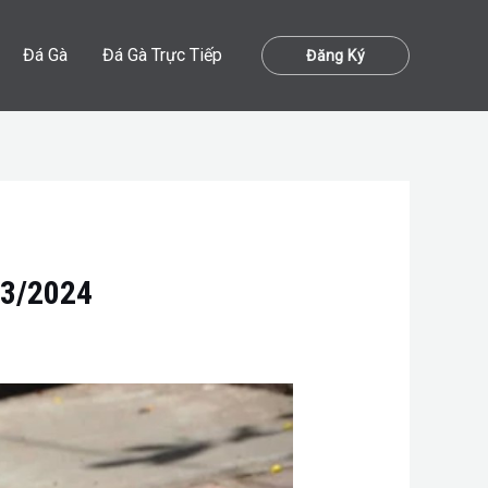
Đá Gà
Đá Gà Trực Tiếp
Đăng Ký
03/2024