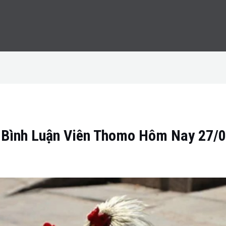
 Bình Luận Viên Thomo Hôm Nay 27/