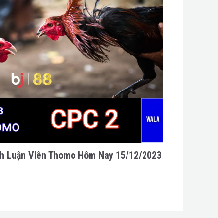
nh Luận Viên Thomo Hôm Nay 15/12/2023