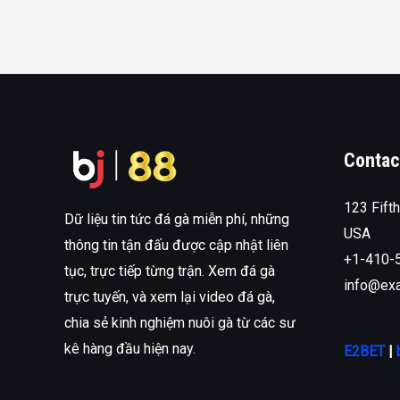
Contac
123 Fift
Dữ liệu tin tức đá gà miễn phí, những
USA
thông tin tận đấu được cập nhật liên
+1-410-
tục, trực tiếp từng trận. Xem đá gà
info@ex
trực tuyến, và xem lại video đá gà,
chia sẻ kinh nghiệm nuôi gà từ các sư
kê hàng đầu hiện nay.
E2BET
|