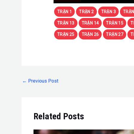
TRẬN 1
TRẬN 2
TRẬN 3
TRẬN
TRẬN 13
TRẬN 14
TRẬN 15
T
TRẬN 25
TRẬN 26
TRẬN 27
T
←
Previous Post
Related Posts