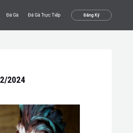
Đá Gà
Đá Gà Trực Tiếp
Đăng Ký
02/2024