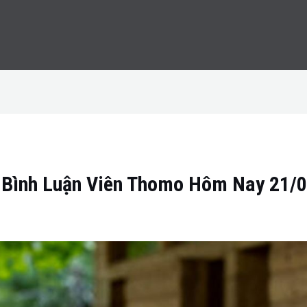
 Bình Luận Viên Thomo Hôm Nay 21/