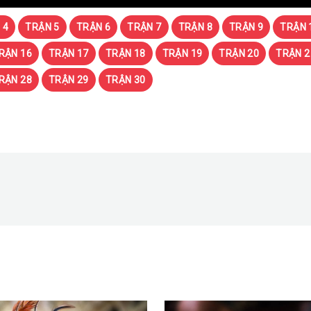
 4
TRẬN 5
TRẬN 6
TRẬN 7
TRẬN 8
TRẬN 9
TRẬN 
RẬN 16
TRẬN 17
TRẬN 18
TRẬN 19
TRẬN 20
TRẬN 2
RẬN 28
TRẬN 29
TRẬN 30