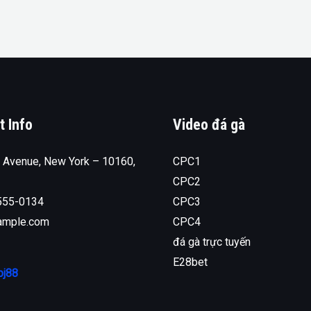
t Info
Video đá gà
h Avenue, New York – 10160,
CPC1
CPC2
555-0134
CPC3
ample.com
CPC4
đá gà trực tuyến
E28bet
bj88