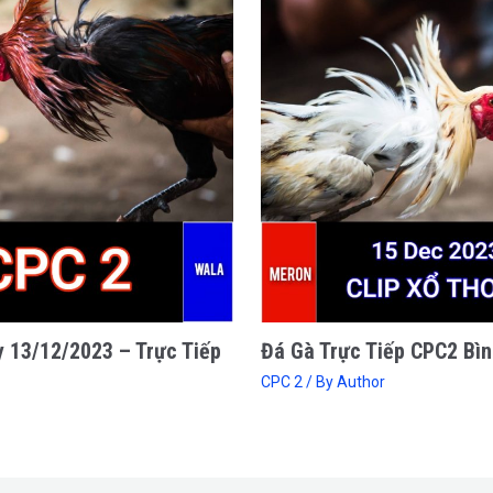
13/12/2023 – Trực Tiếp
Đá Gà Trực Tiếp CPC2 Bì
CPC 2
/ By
Author