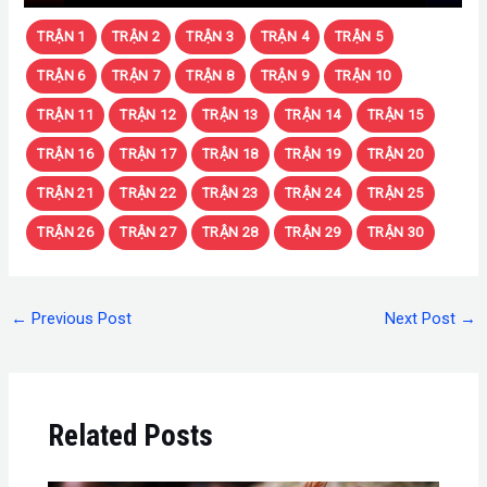
TRẬN 1
TRẬN 2
TRẬN 3
TRẬN 4
TRẬN 5
TRẬN 6
TRẬN 7
TRẬN 8
TRẬN 9
TRẬN 10
TRẬN 11
TRẬN 12
TRẬN 13
TRẬN 14
TRẬN 15
TRẬN 16
TRẬN 17
TRẬN 18
TRẬN 19
TRẬN 20
TRẬN 21
TRẬN 22
TRẬN 23
TRẬN 24
TRẬN 25
TRẬN 26
TRẬN 27
TRẬN 28
TRẬN 29
TRẬN 30
←
Previous Post
Next Post
→
Related Posts