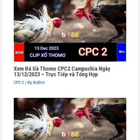
Xem Đá Gà Thomo CPC2 Campuchia Ngày
13/12/2023 – Trực Tiếp và Tổng Hợp
CPC 2
/ By
Author