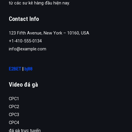
từ các sư kê hàng đầu hiện nay.
Contact Info
123 Fifth Avenue, New York – 10160, USA
+1-410-555-0134
info@example.com
E2BET
|
bj88
Video đá gà
CPC1
CPC2
CPC3
CPC4
đá gà trực tuyến